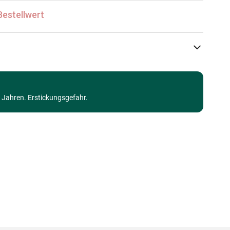
Bestellwert
Jumbo
Puzzle Wasgij
3 Jahren. Erstickungsgefahr.
Puzzle für Erwachsene (500 bis 48000 Teile)
Made in Germany
8721017604136
1000 Teile
68 x 49 cm