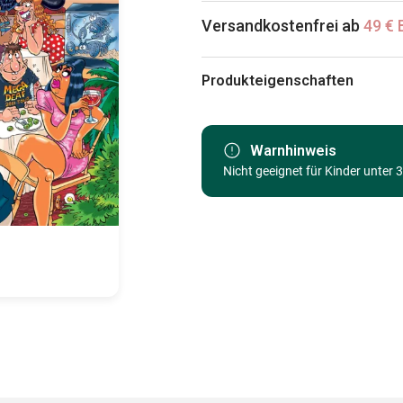
Versandkostenfrei ab
49 € 
Produkteigenschaften
Marke
Kategorie
Warnhinweis
Nicht geeignet für Kinder unter 
Alter
Herkunft
EAN
Teileanzahl
Maße