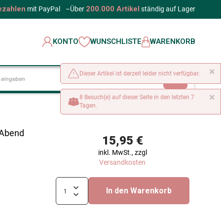
ezahlen
200.000 Artikel
mit PayPal
–
Über
ständig auf Lager
KONTO
WUNSCHLISTE
WARENKORB
×
Dieser Artikel ist derzeit leider nicht verfügbar.
LOS
×
8 Besuch(e) auf dieser Seite in den letzten 7
Tagen.
 Abend
15,95 €
inkl. MwSt., zzgl
Versandkosten
In den Warenkorb