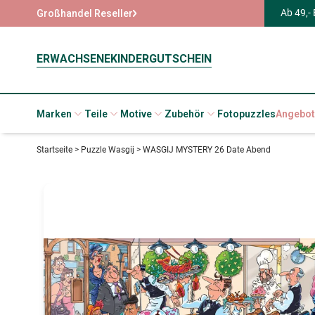
Ab 49,-
Großhandel Reseller
ERWACHSENE
KINDER
GUTSCHEIN
Marken
Teile
Motive
Zubehör
Fotopuzzles
Angebot
Startseite
>
Puzzle Wasgij
>
WASGIJ MYSTERY 26 Date Abend