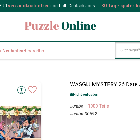
versandkostenfrei
30 Tage später b
 EUR
innerhalb Deutschlands
–
e
Neuheiten
Bestseller
WASGIJ MYSTERY 26 Date
Nicht verfügbar
Jumbo
- 1000 Teile
Jumbo-00592