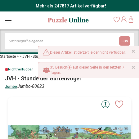
Mehr als 247817 Artikel verfügbar!
LOS
×
Dieser Artikel ist derzeit leider nicht verfügbar.
Startseite
>
>
JVH - Stunde der Gartenvögel
×
35 Besuch(e) auf dieser Seite in den letzten 7
Nicht verfügbar
Tagen.
JVH - Stunde der Gartenvögel
Jumbo-00623
Jumbo