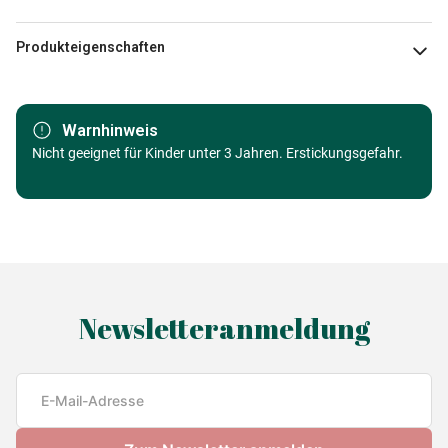
Produkteigenschaften
Marke
Jumbo
Warnhinweis
Kategorie
Nicht geeignet für Kinder unter 3 Jahren. Erstickungsgefahr.
Alter
Puzzle für Erwachsene (500 bis
48000 Teile)
Herkunft
Made in Germany
Newsletteranmeldung
EAN
8721017604440
Teileanzahl
1000 Teile
Maße
68 x 49 cm