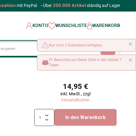
ezahlen
200.000 Artikel
mit PayPal
–
Über
ständig auf Lager
KONTO
WUNSCHLISTE
WARENKORB
×
Nur noch 3 Exemplare verfügbar.
LOS
×
81 Besuch(e) auf dieser Seite in den letzten 7
Tagen.
14,95 €
inkl. MwSt., zzgl
Versandkosten
e
In den Warenkorb