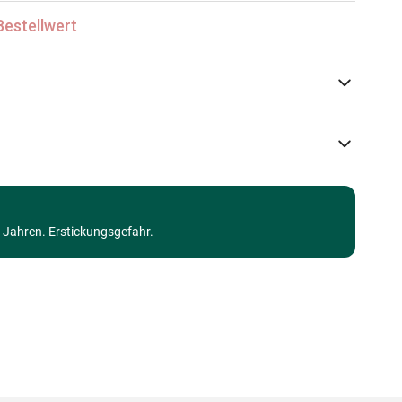
Bestellwert
HOP - House of Puzzles
Puzzle Retro und Nostalgie
3 Jahren. Erstickungsgefahr.
Puzzle für Erwachsene (500 bis 48000 Teile)
Made in Germany
5060002003268
1000 Teile
69 x 48 cm