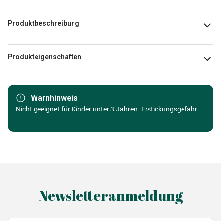
Produktbeschreibung
Guillermo Mordillo
Produkteigenschaften
Marke
Heye
Warnhinweis
Kategorie
Nicht geeignet für Kinder unter 3 Jahren. Erstickungsgefahr.
Puzzle Bergwelt
Alter
Puzzle für Erwachsene (500 bis
48000 Teile)
Herkunft
Made in Germany
Newsletteranmeldung
EAN
4001689299873
Teileanzahl
1000 Teile