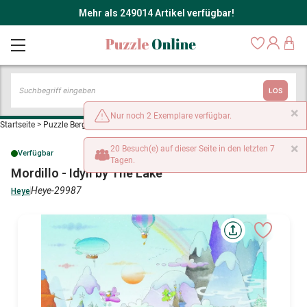
Mehr als 249014 Artikel verfügbar!
LOS
×
Nur noch 2 Exemplare verfügbar.
Startseite
>
Puzzle Bergwelt
>
Mordillo - Idyll by The Lake
×
20 Besuch(e) auf dieser Seite in den letzten 7
Verfügbar
Tagen.
Mordillo - Idyll by The Lake
Heye-29987
Heye