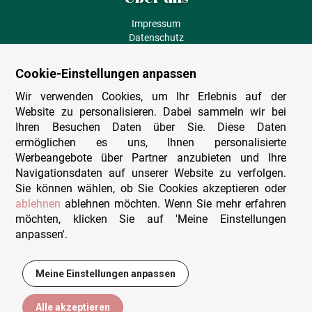
Impressum
Datenschutz
AGB
Fehlende Puzzleteile
Cookie-Einstellungen anpassen
Versand und Lieferung
Zahlungsarten
Wir verwenden Cookies, um Ihr Erlebnis auf der
Herstellungsland
Website zu personalisieren. Dabei sammeln wir bei
Widerruf
Ihren Besuchen Daten über Sie. Diese Daten
ermöglichen es uns, Ihnen personalisierte
Sitemap
Werbeangebote über Partner anzubieten und Ihre
Beratung & Support
Navigationsdaten auf unserer Website zu verfolgen.
Sie können wählen, ob Sie Cookies akzeptieren oder
Wir sind persönlich erreichbar
ablehnen
ablehnen möchten. Wenn Sie mehr erfahren
möchten, klicken Sie auf 'Meine Einstellungen
+49 (0)341 4912 210
anpassen'.
Mo. - Fr. 9-12 und 14-15h30
Kontakt-Formular
Meine Einstellungen anpassen
15,95 €
In den Warenkorb
Alle akzeptieren