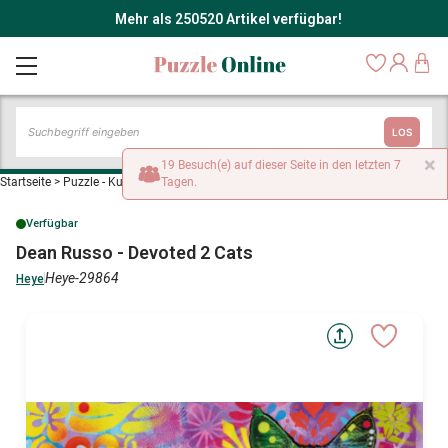
Mehr als 250520 Artikel verfügbar!
LOS
×
19 Besuch(e) auf dieser Seite in den letzten 7
Startseite
>
Puzzle - Kunst
>
Dean Russo - Devoted 2 Cats
Tagen.
Verfügbar
Dean Russo - Devoted 2 Cats
Heye-29864
Heye