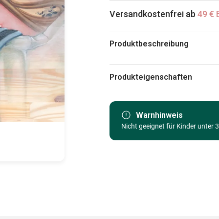
Versandkostenfrei ab
49 € 
Produktbeschreibung
Misstigri
Produkteigenschaften
Marke
Kategorie
Warnhinweis
Nicht geeignet für Kinder unter 
Alter
Herkunft
EAN
Teileanzahl
Maße