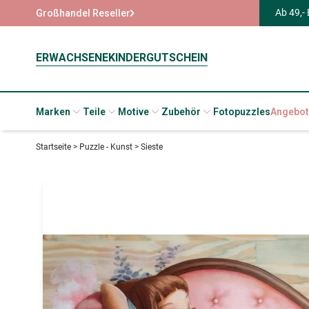
Ab 49,-
Großhandel Reseller
ERWACHSENE
KINDER
GUTSCHEIN
Marken
Teile
Motive
Zubehör
Fotopuzzles
Angebot
Startseite
>
Puzzle - Kunst
>
Sieste