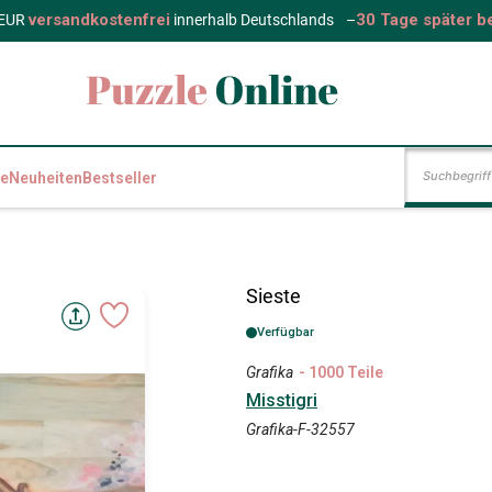
versandkostenfrei
30 Tage später b
 EUR
innerhalb Deutschlands
–
e
Neuheiten
Bestseller
Sieste
Verfügbar
Grafika
- 1000 Teile
Misstigri
Grafika-F-32557