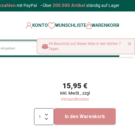
ezahlen
200.000 Artikel
mit PayPal
–
Über
ständig auf Lager
KONTO
WUNSCHLISTE
WARENKORB
×
34 Besuch(e) auf dieser Seite in den letzten 7
LOS
Tagen.
15,95 €
inkl. MwSt., zzgl
Versandkosten
In den Warenkorb