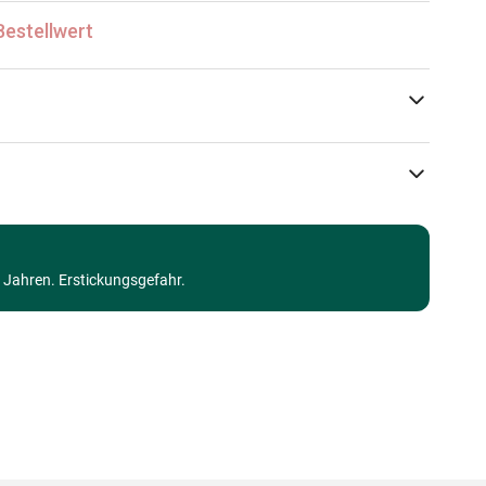
Bestellwert
Grafika
Puzzle - Kunst
3 Jahren. Erstickungsgefahr.
Puzzle für Erwachsene (500 bis 48000 Teile)
Made in Germany
3663384325571
1000 Teile
69 x 48 cm