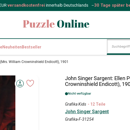
versandkostenfrei
30 Tage später b
 EUR
innerhalb Deutschlands
–
e
Neuheiten
Bestseller
(Mrs. William Crowninshield Endicott), 1901
John Singer Sargent: Ellen 
Crowninshield Endicott), 19
Nicht verfügbar
Grafika Kids
- 12 Teile
John Singer Sargent
Grafika-F-31254