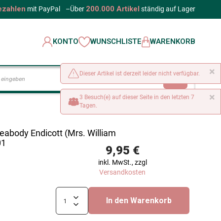
ezahlen
200.000 Artikel
mit PayPal
–
Über
ständig auf Lager
KONTO
WUNSCHLISTE
WARENKORB
×
Dieser Artikel ist derzeit leider nicht verfügbar.
LOS
×
3 Besuch(e) auf dieser Seite in den letzten 7
Tagen.
Peabody Endicott (Mrs. William
01
9,95 €
inkl. MwSt., zzgl
Versandkosten
In den Warenkorb