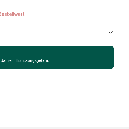
Bestellwert
Grafika Kids
Puzzle - Kunst
3 Jahren. Erstickungsgefahr.
ab 6 Jahre (50 bis 100 Teile)
Made in Germany
3663384312540
12 Teile
48 x 34 cm