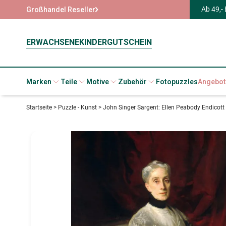
Ab 49,-
Großhandel Reseller
ERWACHSENE
KINDER
GUTSCHEIN
Marken
Teile
Motive
Zubehör
Fotopuzzles
Angebot
Startseite
>
Puzzle - Kunst
>
John Singer Sargent: Ellen Peabody Endicott 