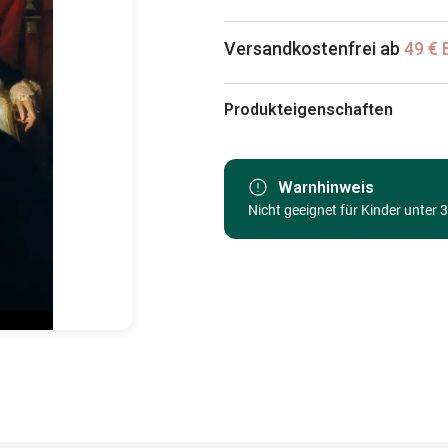
Versandkostenfrei ab
49 € 
Produkteigenschaften
Marke
Kategorie
Warnhinweis
Nicht geeignet für Kinder unter 
Alter
Herkunft
EAN
Teileanzahl
Maße