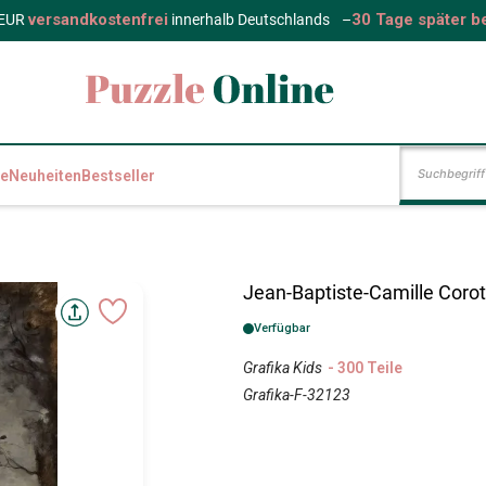
versandkostenfrei
30 Tage später b
 EUR
innerhalb Deutschlands
–
e
Neuheiten
Bestseller
Jean-Baptiste-Camille Corot
Verfügbar
Grafika Kids
- 300 Teile
Grafika-F-32123