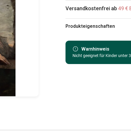
Versandkostenfrei ab
49 € 
Produkteigenschaften
Marke
Kategorie
Warnhinweis
Nicht geeignet für Kinder unter 
Alter
Herkunft
EAN
Teileanzahl
Maße