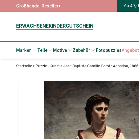
Ab 49,-
Großhandel Reseller
ERWACHSENE
KINDER
GUTSCHEIN
Marken
Teile
Motive
Zubehör
Fotopuzzles
Angebot
Startseite
>
Puzzle - Kunst
>
Jean-Baptiste-Camille Corot : Agostina, 1866