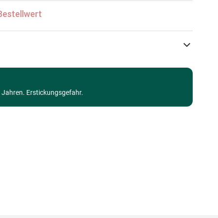
Bestellwert
Grafika Kids
Puzzle - Kunst
3 Jahren. Erstickungsgefahr.
ab 6 Jahre (50 bis 100 Teile)
Made in Germany
3663384321238
300 Teile
48 x 34 cm