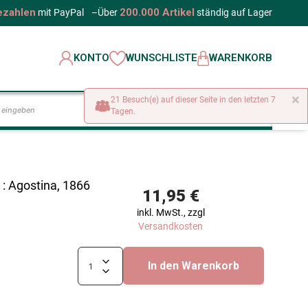
ezahlen
200.000 Artikel
mit PayPal
–
Über
ständig auf Lager
KONTO
WUNSCHLISTE
WARENKORB
×
21 Besuch(e) auf dieser Seite in den letzten 7
LOS
Tagen.
 : Agostina, 1866
11,95 €
inkl. MwSt., zzgl
Versandkosten
In den Warenkorb