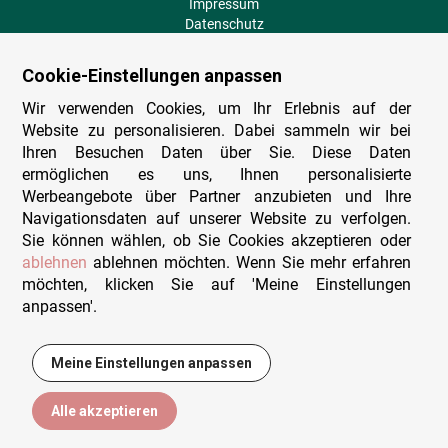
Impressum
Datenschutz
AGB
Fehlende Puzzleteile
Cookie-Einstellungen anpassen
Versand und Lieferung
Zahlungsarten
Wir verwenden Cookies, um Ihr Erlebnis auf der
Herstellungsland
Website zu personalisieren. Dabei sammeln wir bei
Widerruf
Ihren Besuchen Daten über Sie. Diese Daten
ermöglichen es uns, Ihnen personalisierte
Sitemap
Werbeangebote über Partner anzubieten und Ihre
Beratung & Support
Navigationsdaten auf unserer Website zu verfolgen.
Sie können wählen, ob Sie Cookies akzeptieren oder
Wir sind persönlich erreichbar
ablehnen
ablehnen möchten. Wenn Sie mehr erfahren
möchten, klicken Sie auf 'Meine Einstellungen
+49 (0)341 4912 210
anpassen'.
Mo. - Fr. 9-12 und 14-15h30
Kontakt-Formular
Meine Einstellungen anpassen
3,00 €
In den Warenkorb
Alle akzeptieren
© Puzzlewelt Leipzig GmbH - Alle Rechte vorbehalten