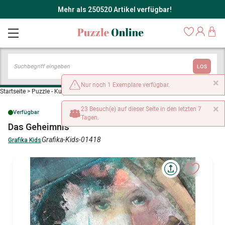
Mehr als 250520 Artikel verfügbar!
LOS
×
Nur noch 1 Exemplare verfügbar.
Startseite
>
Puzzle - Kunst
>
Das Geheimnis
×
23 Besuch(e) auf dieser Seite in den letzten 7
Verfügbar
Tagen.
Das Geheimnis
Grafika-Kids-01418
Grafika Kids