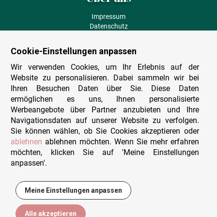
Impressum
Datenschutz
AGB
Fehlende Puzzleteile
Cookie-Einstellungen anpassen
Versand und Lieferung
Zahlungsarten
Wir verwenden Cookies, um Ihr Erlebnis auf der
Herstellungsland
Website zu personalisieren. Dabei sammeln wir bei
Widerruf
Ihren Besuchen Daten über Sie. Diese Daten
ermöglichen es uns, Ihnen personalisierte
Sitemap
Werbeangebote über Partner anzubieten und Ihre
Beratung & Support
Navigationsdaten auf unserer Website zu verfolgen.
Sie können wählen, ob Sie Cookies akzeptieren oder
Wir sind persönlich erreichbar
ablehnen
ablehnen möchten. Wenn Sie mehr erfahren
möchten, klicken Sie auf 'Meine Einstellungen
+49 (0)341 4912 210
anpassen'.
Mo. - Fr. 9-12 und 14-15h30
Kontakt-Formular
Meine Einstellungen anpassen
3,00 €
In den Warenkorb
Alle akzeptieren