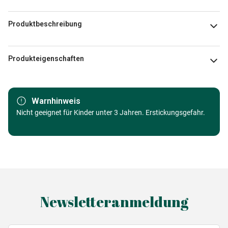
Produktbeschreibung
Emily Hawkes
Produkteigenschaften
Marke
Grafika Kids
Warnhinweis
Kategorie
Nicht geeignet für Kinder unter 3 Jahren. Erstickungsgefahr.
Puzzle - Kunst
Alter
ab 4 Jahre (21 bis 30 Teile)
Herkunft
Made in Germany
EAN
3663384214189
Newsletteranmeldung
Teileanzahl
24 Teile