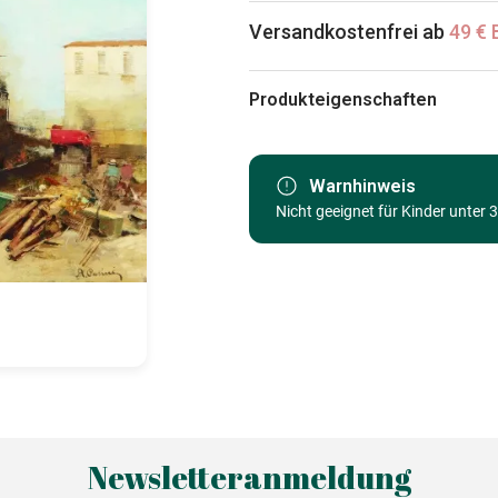
Versandkostenfrei ab
49 € 
Produkteigenschaften
Marke
Kategorie
Warnhinweis
Nicht geeignet für Kinder unter 
Alter
Herkunft
EAN
Teileanzahl
Maße
Newsletteranmeldung