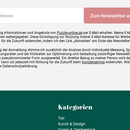
ig Informationen und Angebote von
Puzzle-online.de
per E-Mail erhalten. Meine E-M
en weitergegeben. Diese Einwilligung zur Nutzung meiner E-Mail-Adresse für Werb
g für die Zukunft widerrufen, indem ich den Link „Abmelden" am Ende des Newsletter
g der Anmeldung stimme ich zusätzlich der Analyse durch individuelle Messung, S
ngsraten und der Klickraten zur Optimierung und Gestaltung zukünftiger Newslette
 pseudonymisierter Form ausgewertet. Ein direkter Bezug zu meiner Person wird d
 kann ich jederzeit mit Wirkung für die Zukunft beim
Kundenservice
widerrufen. Wei
rer Datenschutzerklärung.
Kategorien
Tier
Kunst & Design
Comic & Zeichentrick