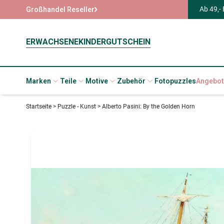
Ab 49,-
Großhandel Reseller
ERWACHSENE
KINDER
GUTSCHEIN
Marken
Teile
Motive
Zubehör
Fotopuzzles
Angebot
Startseite
>
Puzzle - Kunst
>
Alberto Pasini: By the Golden Horn