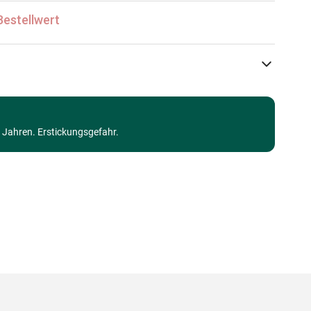
Bestellwert
Gold Puzzle
Puzzle - Kunst
3 Jahren. Erstickungsgefahr.
Puzzle für Erwachsene (500 bis 48000 Teile)
Made in Germany
8699375060751
1000 Teile
68 x 48 cm