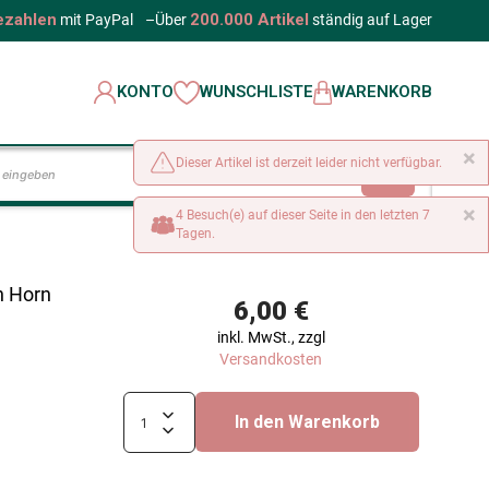
ezahlen
200.000 Artikel
mit PayPal
–
Über
ständig auf Lager
KONTO
WUNSCHLISTE
WARENKORB
×
Dieser Artikel ist derzeit leider nicht verfügbar.
LOS
×
4 Besuch(e) auf dieser Seite in den letzten 7
Tagen.
n Horn
6,00 €
inkl. MwSt., zzgl
Versandkosten
In den Warenkorb