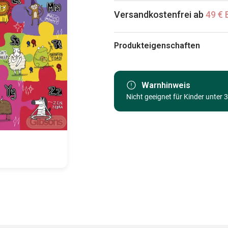
Versandkostenfrei ab
49 € 
Produkteigenschaften
Marke
Kategorie
Warnhinweis
Nicht geeignet für Kinder unter 
Alter
Herkunft
EAN
Teileanzahl
Maße