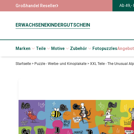
Ab 49,-
Großhandel Reseller
ERWACHSENE
KINDER
GUTSCHEIN
Marken
Teile
Motive
Zubehör
Fotopuzzles
Angebot
Startseite
>
Puzzle - Werbe- und Kinoplakate
>
XXL Teile - The Unusual Al