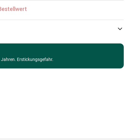
Bestellwert
Gibsons
Puzzle - Werbe- und Kinoplakate
3 Jahren. Erstickungsgefahr.
ab 4 Jahre (21 bis 30 Teile)
Made in Germany
5012269010527
24 Teile
68 x 48 cm