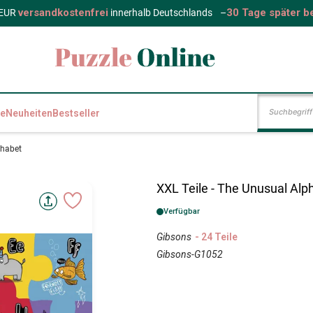
versandkostenfrei
30 Tage später b
 EUR
innerhalb Deutschlands
–
e
Neuheiten
Bestseller
phabet
XXL Teile - The Unusual Alp
Verfügbar
Gibsons
- 24 Teile
Gibsons-G1052