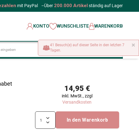
ezahlen
200.000 Artikel
mit PayPal
–
Über
ständig auf Lager
KONTO
WUNSCHLISTE
WARENKORB
×
41 Besuch(e) auf dieser Seite in den letzten 7
LOS
Tagen.
habet
14,95 €
inkl. MwSt., zzgl
Versandkosten
In den Warenkorb