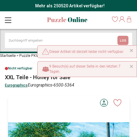
Mehr als 250520 Artikel verfügbar!
LOS
×
Dieser Artikel ist derzeit leider nicht verfügbar.
Startseite
>
Puzzle PKW, LKW und Motorräder
>
XXL Teile - Honey for Sale
×
9 Besuch(e) auf dieser Seite in den letzten 7
Nicht verfügbar
Tagen.
XXL Teile - Honey for Sale
Eurographics-6500-5364
Eurographics