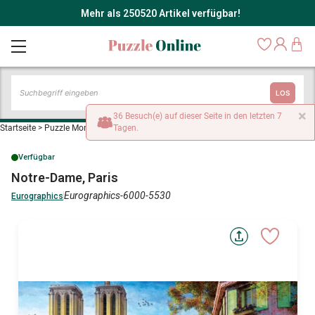
Mehr als 250520 Artikel verfügbar!
LOS
×
36 Besuch(e) auf dieser Seite in den letzten 7
Startseite
>
Puzzle Monumente und Denkmäler
Tagen.
>
Notre-Dame, Paris
Verfügbar
Notre-Dame, Paris
Eurographics-6000-5530
Eurographics