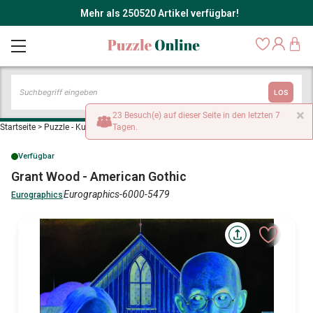
Mehr als 250520 Artikel verfügbar!
LOS
×
23 Besuch(e) auf dieser Seite in den letzten 7
Startseite
>
Puzzle - Kunst
>
Grant Wood - American Gothic
Tagen.
Verfügbar
Grant Wood - American Gothic
Eurographics-6000-5479
Eurographics