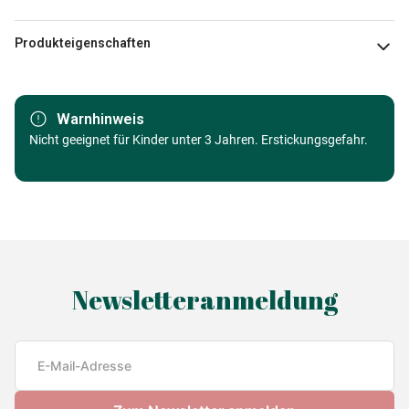
Produkteigenschaften
Marke
Eurographics
Warnhinweis
Alter
Nicht geeignet für Kinder unter 3 Jahren. Erstickungsgefahr.
ab 6 Jahre (50 bis 100 Teile)
Herkunft
Made in Germany
EAN
628136806497
Teileanzahl
100 Teile
Newsletteranmeldung
Maße
33 x 48 cm