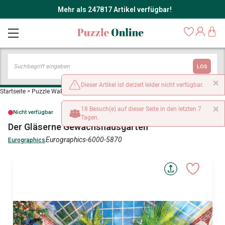
Mehr als 247817 Artikel verfügbar!
LOS
×
Dieser Artikel ist derzeit leider nicht verfügbar.
Startseite
>
Puzzle Wald, Blumen und Gärten
>
Der Gläserne Gewächshausgarten
×
18 Besuch(e) auf dieser Seite in den letzten 7
Nicht verfügbar
Tagen.
Der Gläserne Gewächshausgarten
Eurographics-6000-5870
Eurographics