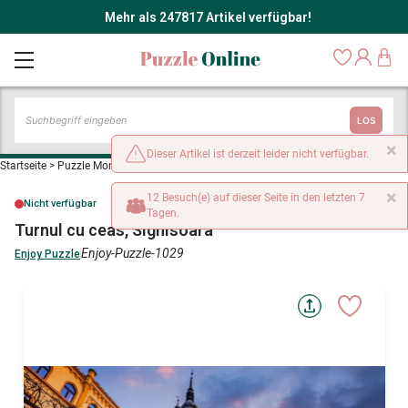
Mehr als 247817 Artikel verfügbar!
LOS
×
Dieser Artikel ist derzeit leider nicht verfügbar.
Startseite
>
Puzzle Monumente und Denkmäler
>
Turnul cu ceas, Sighisoara
×
12 Besuch(e) auf dieser Seite in den letzten 7
Nicht verfügbar
Tagen.
Turnul cu ceas, Sighisoara
Enjoy-Puzzle-1029
Enjoy Puzzle