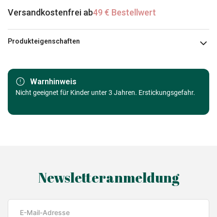
Versandkostenfrei ab
49 € Bestellwert
Produkteigenschaften
Marke
Educa
Warnhinweis
Kategorie
Nicht geeignet für Kinder unter 3 Jahren. Erstickungsgefahr.
Puzzle Städte und Dörfer
Alter
Puzzle für Erwachsene (500 bis
48000 Teile)
Herkunft
Made in Germany
Newsletteranmeldung
EAN
8412668170001
Teileanzahl
160 Teile