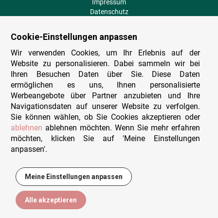
Impressum
Datenschutz
AGB
Fehlende Puzzleteile
Cookie-Einstellungen anpassen
Versand und Lieferung
Zahlungsarten
Wir verwenden Cookies, um Ihr Erlebnis auf der
Herstellungsland
Website zu personalisieren. Dabei sammeln wir bei
Widerruf
Ihren Besuchen Daten über Sie. Diese Daten
ermöglichen es uns, Ihnen personalisierte
Sitemap
Werbeangebote über Partner anzubieten und Ihre
Beratung & Support
Navigationsdaten auf unserer Website zu verfolgen.
Sie können wählen, ob Sie Cookies akzeptieren oder
Wir sind persönlich erreichbar
ablehnen
ablehnen möchten. Wenn Sie mehr erfahren
möchten, klicken Sie auf 'Meine Einstellungen
+49 (0)341 4912 210
anpassen'.
Mo. - Fr. 9-12 und 14-15h30
Kontakt-Formular
Meine Einstellungen anpassen
34,95 €
In den Warenkorb
Alle akzeptieren
© Puzzlewelt Leipzig GmbH - Alle Rechte vorbehalten