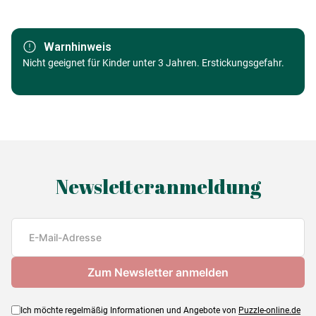
Marke
Crystal Art
Warnhinweis
Kategorie
Nicht geeignet für Kinder unter 3 Jahren. Erstickungsgefahr.
Puzzle - Wilde Tiere
Alter
Puzzle für Erwachsene (500 bis
48000 Teile)
Herkunft
Made in Germany
Newsletteranmeldung
EAN
5055865401580
Teileanzahl
1 Teile
Maße
30 x 30 cm
Ich möchte regelmäßig Informationen und Angebote von
Puzzle-online.de