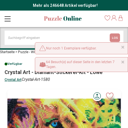
Mehr als 246648 Artikel verfügbar!
LOS
×
Nur noch 1 Exemplare verfügbar.
Startseite
>
Puzzle - Wilde Tiere
>
Crystal Art - Diamant-Stickerei-Kit - Löwe
×
64 Besuch(e) auf dieser Seite in den letzten 7
Verfügbar
Tagen.
Crystal Art - Diamant-Stickerei-Kit - Löwe
Crystal-Art-1580
Crystal Art