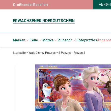
Ab 49,-
Großhandel Reseller
ERWACHSENE
KINDER
GUTSCHEIN
Marken
Teile
Motive
Zubehör
Fotopuzzles
Angebot
Startseite
>
Walt Disney Puzzles
>
2 Puzzles - Frozen 2