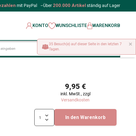
ezahlen
200.000 Artikel
mit PayPal
–
Über
ständig auf Lager
KONTO
WUNSCHLISTE
WARENKORB
×
35 Besuch(e) auf dieser Seite in den letzten 7
LOS
Tagen.
9,95 €
inkl. MwSt., zzgl
Versandkosten
In den Warenkorb