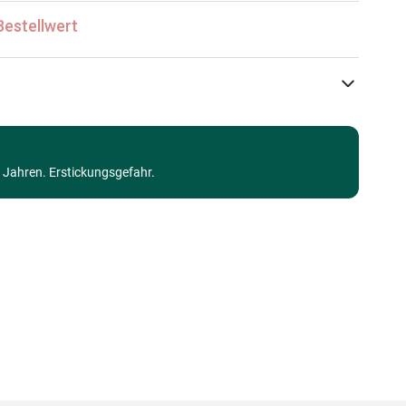
Bestellwert
Clementoni
Walt Disney Puzzles
3 Jahren. Erstickungsgefahr.
ab 6 Jahre (50 bis 100 Teile)
Made in Germany
8005125216093
60 Teile
33 x 23 cm