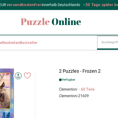
versandkostenfrei
30 Tage später b
 EUR
innerhalb Deutschlands
–
e
Neuheiten
Bestseller
2 Puzzles - Frozen 2
Verfügbar
Clementoni
- 60 Teile
Clementoni-21609