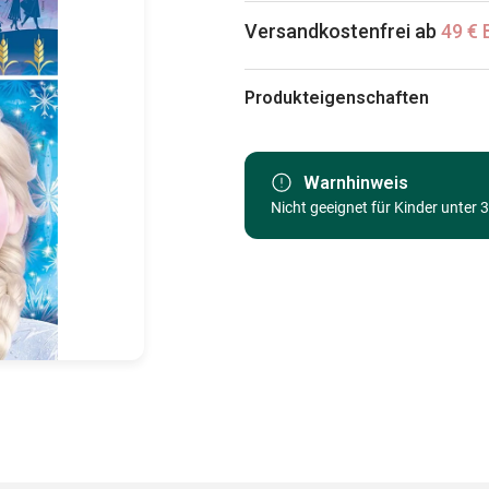
Versandkostenfrei ab
49 € 
Produkteigenschaften
Marke
Kategorie
Warnhinweis
Nicht geeignet für Kinder unter 
Alter
Herkunft
EAN
Teileanzahl
Maße