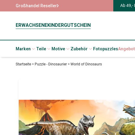
Ab 49,-
Großhandel Reseller
ERWACHSENE
KINDER
GUTSCHEIN
Marken
Teile
Motive
Zubehör
Fotopuzzles
Angebot
Startseite
>
Puzzle - Dinosaurier
>
World of Dinosaurs