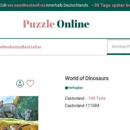
versandkostenfrei
30 Tage später b
 EUR
innerhalb Deutschlands
–
e
Neuheiten
Bestseller
World of Dinosaurs
Verfügbar
Castorland
- 100 Teile
Castorland-111084