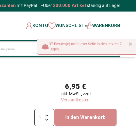
ezahlen
200.000 Artikel
mit PayPal
–
Über
ständig auf Lager
KONTO
WUNSCHLISTE
WARENKORB
×
37 Besuch(e) auf dieser Seite in den letzten 7
LOS
Tagen.
6,95 €
inkl. MwSt., zzgl
Versandkosten
In den Warenkorb