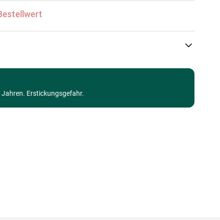
Bestellwert
Castorland
Puzzle - Dinosaurier
3 Jahren. Erstickungsgefahr.
ab 6 Jahre (50 bis 100 Teile)
Made in Germany
5904438111084
100 Teile
40 x 29 cm