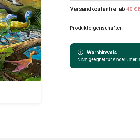
Versandkostenfrei ab
49 € 
Produkteigenschaften
Marke
Kategorie
Warnhinweis
Nicht geeignet für Kinder unter 
Alter
Herkunft
EAN
Teileanzahl
Maße