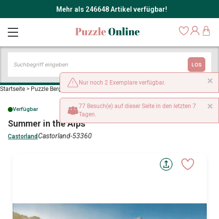
Mehr als 246648 Artikel verfügbar!
LOS
×
Nur noch 2 Exemplare verfügbar.
Startseite
>
Puzzle Bergwelt
>
Summer in the Alps
×
77 Besuch(e) auf dieser Seite in den letzten 7
Verfügbar
Tagen.
Summer in the Alps
Castorland-53360
Castorland