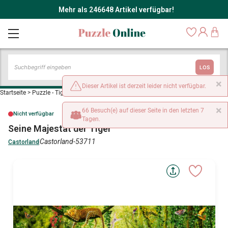
Mehr als 246648 Artikel verfügbar!
LOS
×
Dieser Artikel ist derzeit leider nicht verfügbar.
Startseite
>
Puzzle - Tiger
>
Seine Majestät der Tiger
×
66 Besuch(e) auf dieser Seite in den letzten 7
Nicht verfügbar
Tagen.
Seine Majestät der Tiger
Castorland-53711
Castorland