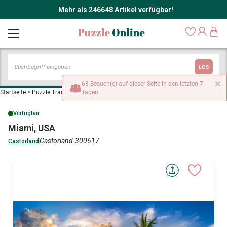
Mehr als 246648 Artikel verfügbar!
LOS
×
68 Besuch(e) auf dieser Seite in den letzten 7
Startseite
>
Puzzle Traumstrände und Inseln
Tagen.
>
Miami, USA
Verfügbar
Miami, USA
Castorland-300617
Castorland