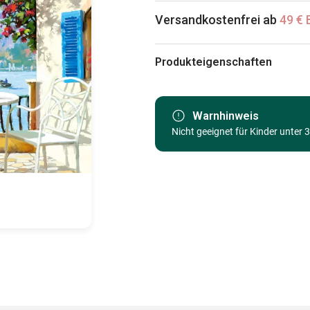
Versandkostenfrei ab
49 € 
Produkteigenschaften
Marke
Kategorie
Warnhinweis
Nicht geeignet für Kinder unter 
Alter
Herkunft
EAN
Teileanzahl
Maße