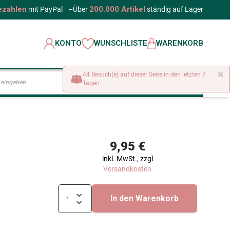
ezahlen
200.000 Artikel
mit PayPal
–
Über
ständig auf Lager
KONTO
WUNSCHLISTE
WARENKORB
×
44 Besuch(e) auf dieser Seite in den letzten 7
LOS
Tagen.
9,95 €
inkl. MwSt., zzgl
Versandkosten
In den Warenkorb