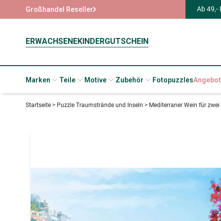
Ab 49,-
Großhandel Reseller
ERWACHSENE
KINDER
GUTSCHEIN
Marken
Teile
Motive
Zubehör
Fotopuzzles
Angebot
Startseite
>
Puzzle Traumstrände und Inseln
>
Mediterraner Wein für zwei