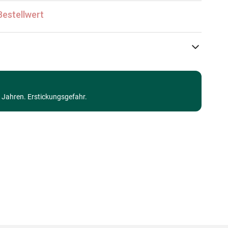
Bestellwert
Castorland
Puzzle Traumstrände und Inseln
3 Jahren. Erstickungsgefahr.
Puzzle für Erwachsene (500 bis 48000 Teile)
Made in Germany
5904438105007
1000 Teile
68 x 47 cm