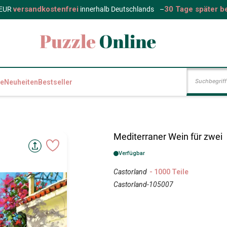
versandkostenfrei
30 Tage später b
 EUR
innerhalb Deutschlands
–
e
Neuheiten
Bestseller
Mediterraner Wein für zwei
Verfügbar
Castorland
- 1000 Teile
Castorland-105007