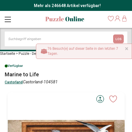
Mehr als 246648 Artikel verfügbar!
LOS
×
76 Besuch(e) auf dieser Seite in den letzten 7
Startseite
>
Puzzle - Dekoration und Objekte
Tagen.
>
Marine to Life
Verfügbar
Marine to Life
Castorland-104581
Castorland