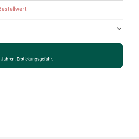
Bestellwert
Castorland
Weltkarten für Kinder
3 Jahren. Erstickungsgefahr.
ab 6 Jahre (50 bis 100 Teile)
Made in Germany
5904438111060
100 Teile
40 x 29 cm