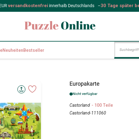
versandkostenfrei
30 Tage später b
 EUR
innerhalb Deutschlands
–
e
Neuheiten
Bestseller
Europakarte
Nicht verfügbar
Castorland
- 100 Teile
Castorland-111060