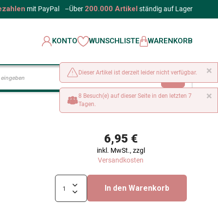
ezahlen
200.000 Artikel
mit PayPal
–
Über
ständig auf Lager
KONTO
WUNSCHLISTE
WARENKORB
×
Dieser Artikel ist derzeit leider nicht verfügbar.
LOS
×
8 Besuch(e) auf dieser Seite in den letzten 7
Tagen.
6,95 €
inkl. MwSt., zzgl
Versandkosten
In den Warenkorb