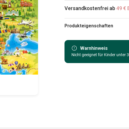
Versandkostenfrei ab
49 € 
Produkteigenschaften
Marke
Kategorie
Warnhinweis
Nicht geeignet für Kinder unter 
Alter
Herkunft
EAN
Teileanzahl
Maße