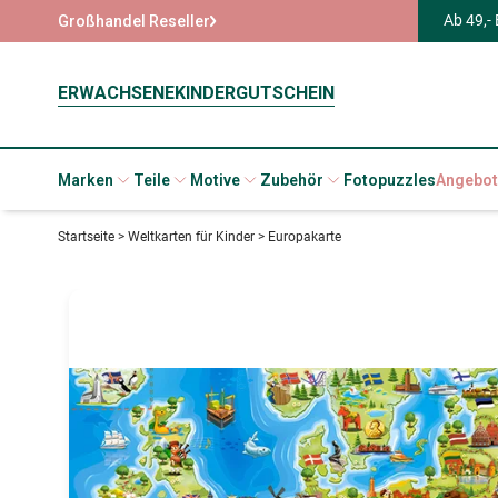
Ab 49,-
Großhandel Reseller
ERWACHSENE
KINDER
GUTSCHEIN
Marken
Teile
Motive
Zubehör
Fotopuzzles
Angebot
Startseite
>
Weltkarten für Kinder
>
Europakarte