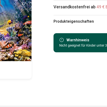
Versandkostenfrei ab
49 € 
Produkteigenschaften
Marke
Kategorie
Warnhinweis
Nicht geeignet für Kinder unter 
Alter
Herkunft
EAN
Teileanzahl
Maße