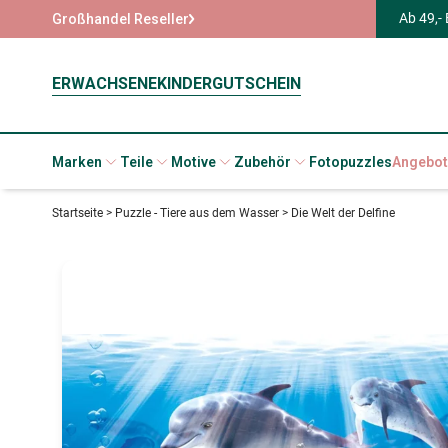
Ab 49,-
Großhandel Reseller
ERWACHSENE
KINDER
GUTSCHEIN
Marken
Teile
Motive
Zubehör
Fotopuzzles
Angebot
Startseite
>
Puzzle - Tiere aus dem Wasser
>
Die Welt der Delfine