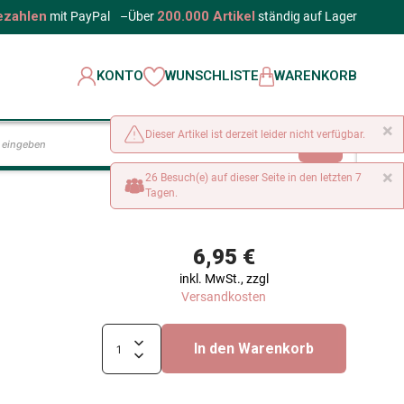
ezahlen
200.000 Artikel
mit PayPal
–
Über
ständig auf Lager
KONTO
WUNSCHLISTE
WARENKORB
×
Dieser Artikel ist derzeit leider nicht verfügbar.
LOS
×
26 Besuch(e) auf dieser Seite in den letzten 7
Tagen.
6,95 €
inkl. MwSt., zzgl
Versandkosten
In den Warenkorb