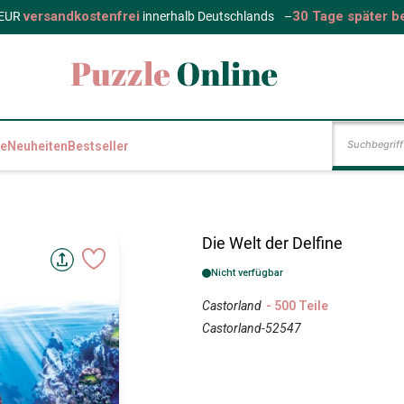
versandkostenfrei
30 Tage später b
 EUR
innerhalb Deutschlands
–
e
Neuheiten
Bestseller
Die Welt der Delfine
Nicht verfügbar
Castorland
- 500 Teile
Castorland-52547