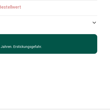
Bestellwert
Castorland
Puzzle - Tiere aus dem Wasser
3 Jahren. Erstickungsgefahr.
Puzzle für Erwachsene (500 bis 48000 Teile)
Made in Germany
5904438052547
500 Teile
47 x 33 cm