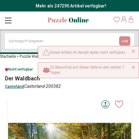
Mehr als 247295 Artikel verfügbar!
LOS
×
Dieser Artikel ist derzeit leider nicht verfügbar.
Startseite
>
Puzzle Wald, Blumen und Gärten
>
Der Waldbach
×
22 Besuch(e) auf dieser Seite in den letzten 7
Nicht verfügbar
Tagen.
Der Waldbach
Castorland-200382
Castorland