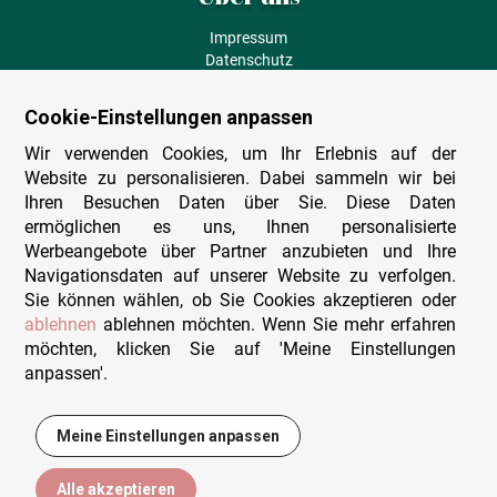
Impressum
Datenschutz
AGB
Fehlende Puzzleteile
Cookie-Einstellungen anpassen
Versand und Lieferung
Zahlungsarten
Wir verwenden Cookies, um Ihr Erlebnis auf der
Herstellungsland
Website zu personalisieren. Dabei sammeln wir bei
Widerruf
Ihren Besuchen Daten über Sie. Diese Daten
ermöglichen es uns, Ihnen personalisierte
Sitemap
Werbeangebote über Partner anzubieten und Ihre
Beratung & Support
Navigationsdaten auf unserer Website zu verfolgen.
Sie können wählen, ob Sie Cookies akzeptieren oder
Wir sind persönlich erreichbar
ablehnen
ablehnen möchten. Wenn Sie mehr erfahren
möchten, klicken Sie auf 'Meine Einstellungen
+49 (0)341 4912 210
anpassen'.
Mo. - Fr. 9-12 und 14-15h30
Kontakt-Formular
Meine Einstellungen anpassen
14,95 €
In den Warenkorb
Alle akzeptieren