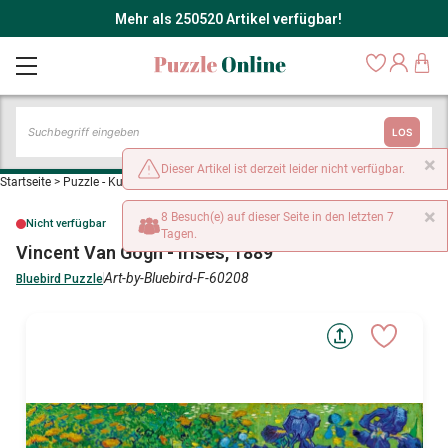
Mehr als 250520 Artikel verfügbar!
LOS
×
Dieser Artikel ist derzeit leider nicht verfügbar.
Startseite
>
Puzzle - Kunst
>
Vincent Van Gogh - Irises, 1889
×
8 Besuch(e) auf dieser Seite in den letzten 7
Nicht verfügbar
Tagen.
Vincent Van Gogh - Irises, 1889
Art-by-Bluebird-F-60208
Bluebird Puzzle