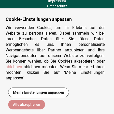
Impressum
Datenschutz
AGB
Fehlende Puzzleteile
Cookie-Einstellungen anpassen
Versand und Lieferung
Zahlungsarten
Wir verwenden Cookies, um Ihr Erlebnis auf der
Herstellungsland
Website zu personalisieren. Dabei sammeln wir bei
Widerruf
Ihren Besuchen Daten über Sie. Diese Daten
ermöglichen es uns, Ihnen personalisierte
Sitemap
Werbeangebote über Partner anzubieten und Ihre
Beratung & Support
Navigationsdaten auf unserer Website zu verfolgen.
Sie können wählen, ob Sie Cookies akzeptieren oder
Wir sind persönlich erreichbar
ablehnen
ablehnen möchten. Wenn Sie mehr erfahren
möchten, klicken Sie auf 'Meine Einstellungen
+49 (0)341 4912 210
anpassen'.
Mo. - Fr. 9-12 und 14-15h30
Kontakt-Formular
Meine Einstellungen anpassen
13,95 €
In den Warenkorb
Alle akzeptieren
© Puzzlewelt Leipzig GmbH - Alle Rechte vorbehalten