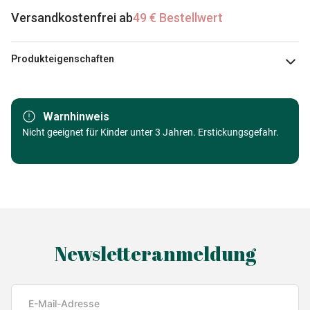
Versandkostenfrei ab
49 € Bestellwert
Produkteigenschaften
Marke
Bluebird Puzzle
Warnhinweis
Kategorie
Nicht geeignet für Kinder unter 3 Jahren. Erstickungsgefahr.
Puzzle - Kunst
Alter
Puzzle für Erwachsene (500 bis
48000 Teile)
Herkunft
Made in Germany
Newsletteranmeldung
EAN
3663384603044
Teileanzahl
1000 Teile