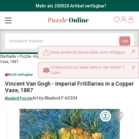
Mehr als 250520 Artikel verfügbar!
LOS
×
Dieser Artikel ist derzeit leider nicht verfügbar.
Startseite
>
Puzzle - Kunst
>
Vincent Van Gogh - Imperial Fritillaries in a Copper
Vase, 1887
×
10 Besuch(e) auf dieser Seite in den letzten 7
Tagen.
Nicht verfügbar
Vincent Van Gogh - Imperial Fritillaries in a Copper
Vase, 1887
Art-by-Bluebird-F-60304
Bluebird Puzzle