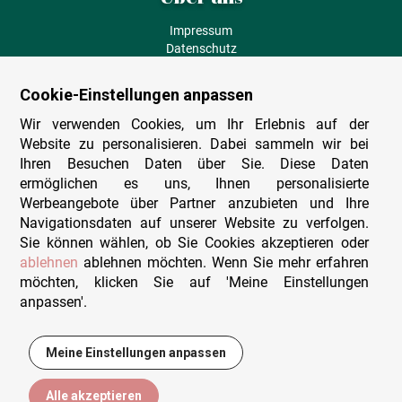
Impressum
Datenschutz
AGB
Fehlende Puzzleteile
Cookie-Einstellungen anpassen
Versand und Lieferung
Zahlungsarten
Wir verwenden Cookies, um Ihr Erlebnis auf der
Herstellungsland
Website zu personalisieren. Dabei sammeln wir bei
Widerruf
Ihren Besuchen Daten über Sie. Diese Daten
ermöglichen es uns, Ihnen personalisierte
Sitemap
Werbeangebote über Partner anzubieten und Ihre
Beratung & Support
Navigationsdaten auf unserer Website zu verfolgen.
Sie können wählen, ob Sie Cookies akzeptieren oder
Wir sind persönlich erreichbar
ablehnen
ablehnen möchten. Wenn Sie mehr erfahren
möchten, klicken Sie auf 'Meine Einstellungen
+49 (0)341 4912 210
anpassen'.
Mo. - Fr. 9-12 und 14-15h30
Kontakt-Formular
Meine Einstellungen anpassen
13,95 €
In den Warenkorb
Alle akzeptieren