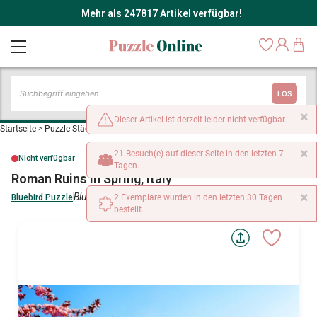
Mehr als 247817 Artikel verfügbar!
LOS
×
Dieser Artikel ist derzeit leider nicht verfügbar.
Startseite
>
Puzzle Städte und Dörfer
>
Roman Ruins in Spring, Italy
×
21 Besuch(e) auf dieser Seite in den letzten 7
Nicht verfügbar
Tagen.
Roman Ruins in Spring, Italy
×
Bluebird-Puzzle-F-90262
Bluebird Puzzle
2 Exemplare wurden in den letzten 30 Tagen
bestellt.