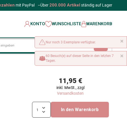
ezahlen
200.000 Artikel
mit PayPal
–
Über
ständig auf Lager
KONTO
WUNSCHLISTE
WARENKORB
×
Nur noch 3 Exemplare verfügbar.
LOS
×
60 Besuch(e) auf dieser Seite in den letzten 7
Tagen.
11,95 €
inkl. MwSt., zzgl
Versandkosten
In den Warenkorb