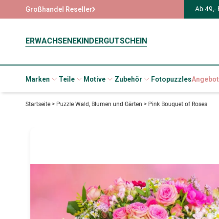
Ab 49,-
Großhandel Reseller
ERWACHSENE
KINDER
GUTSCHEIN
Marken
Teile
Motive
Zubehör
Fotopuzzles
Angebot
Startseite
>
Puzzle Wald, Blumen und Gärten
>
Pink Bouquet of Roses