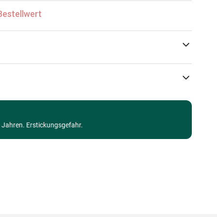
Bestellwert
Bluebird Puzzle
Puzzle Wald, Blumen und Gärten
3 Jahren. Erstickungsgefahr.
Puzzle für Erwachsene (500 bis 48000 Teile)
Made in Germany
3663384901089
500 Teile
48 x 34 cm