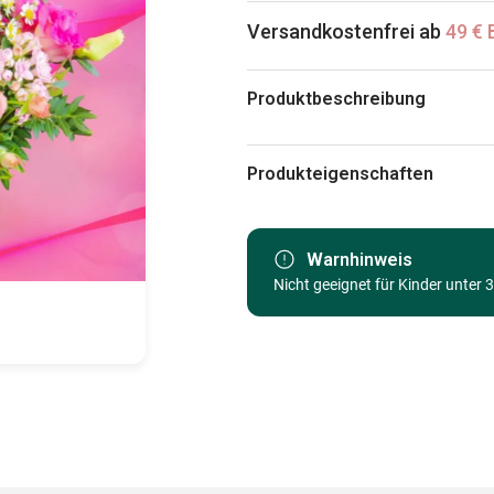
Versandkostenfrei ab
49 € 
Produktbeschreibung
Pixabay - Gellinger
Produkteigenschaften
Marke
Kategorie
Warnhinweis
Nicht geeignet für Kinder unter 
Alter
Herkunft
EAN
Teileanzahl
Maße