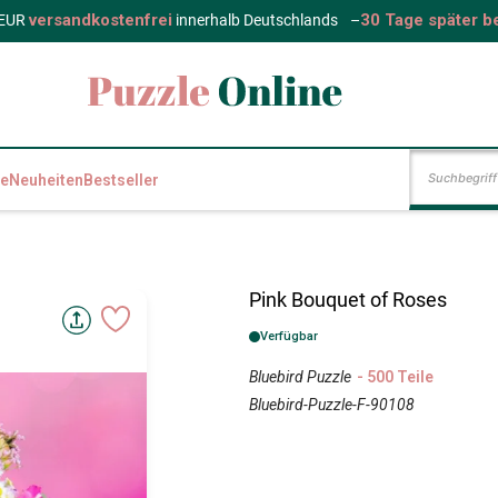
versandkostenfrei
30 Tage später b
 EUR
innerhalb Deutschlands
–
e
Neuheiten
Bestseller
Pink Bouquet of Roses
Verfügbar
Bluebird Puzzle
- 500 Teile
Bluebird-Puzzle-F-90108