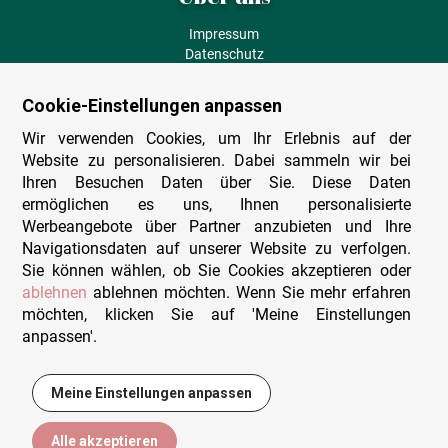
Impressum
Datenschutz
AGB
Fehlende Puzzleteile
Cookie-Einstellungen anpassen
Versand und Lieferung
Zahlungsarten
Wir verwenden Cookies, um Ihr Erlebnis auf der
Herstellungsland
Website zu personalisieren. Dabei sammeln wir bei
Widerruf
Ihren Besuchen Daten über Sie. Diese Daten
ermöglichen es uns, Ihnen personalisierte
Sitemap
Werbeangebote über Partner anzubieten und Ihre
Beratung & Support
Navigationsdaten auf unserer Website zu verfolgen.
Sie können wählen, ob Sie Cookies akzeptieren oder
Wir sind persönlich erreichbar
ablehnen
ablehnen möchten. Wenn Sie mehr erfahren
möchten, klicken Sie auf 'Meine Einstellungen
+49 (0)341 4912 210
anpassen'.
Mo. - Fr. 9-12 und 14-15h30
Kontakt-Formular
Meine Einstellungen anpassen
13,95 €
In den Warenkorb
Alle akzeptieren