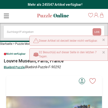
Mehr als 245547 Artikel verfügbar!
LOS
×
Dieser Artikel ist derzeit leider nicht verfügbar.
Startseite
>
Puzzle Monumente und Denkmäler
>
Louvre Museum, Paris, France
×
32 Besuch(e) auf dieser Seite in den letzten 7
Nicht verfügbar
Tagen.
Louvre Museum, Paris, France
Bluebird-Puzzle-F-90292
Bluebird Puzzle