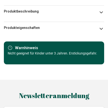
Produktbeschreibung
Pedro Gavidia / artlicensing.com
Produkteigenschaften
Marke
Bluebird Puzzle
Warnhinweis
Kategorie
Nicht geeignet für Kinder unter 3 Jahren. Erstickungsgefahr.
Puzzle Monumente und
Denkmäler
Alter
Puzzle für Erwachsene (500 bis
48000 Teile)
Herkunft
Made in Germany
Newsletteranmeldung
EAN
3663384902925