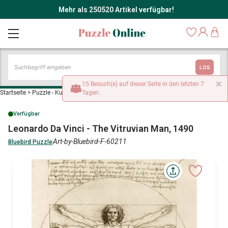
Mehr als 250520 Artikel verfügbar!
LOS
×
15 Besuch(e) auf dieser Seite in den letzten 7
Startseite
>
Puzzle - Kunst
>
Leonardo Da Vinci - The Vitruvian Man, 1490
Tagen.
Verfügbar
Leonardo Da Vinci - The Vitruvian Man, 1490
Art-by-Bluebird-F-60211
Bluebird Puzzle