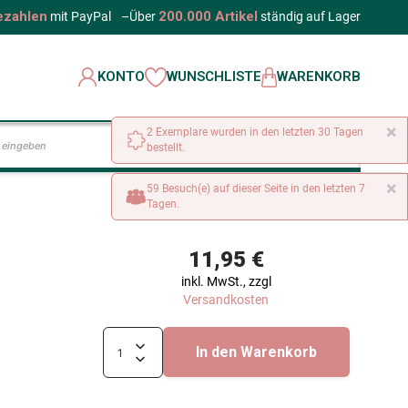
ezahlen
200.000 Artikel
mit PayPal
–
Über
ständig auf Lager
KONTO
WUNSCHLISTE
WARENKORB
×
2 Exemplare wurden in den letzten 30 Tagen
LOS
bestellt.
×
59 Besuch(e) auf dieser Seite in den letzten 7
Tagen.
11,95 €
inkl. MwSt., zzgl
Versandkosten
In den Warenkorb