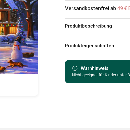
Versandkostenfrei ab
49 € 
Produktbeschreibung
Geno Peoples / artlicensing.com
Produkteigenschaften
Marke
Kategorie
Warnhinweis
Nicht geeignet für Kinder unter 
Alter
Herkunft
EAN
Teileanzahl
Maße