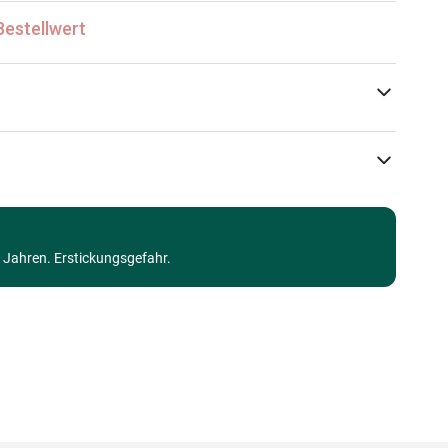
Bestellwert
Bluebird Puzzle
Puzzle - Cottages und Chalets
3 Jahren. Erstickungsgefahr.
Puzzle für Erwachsene (500 bis 48000 Teile)
Made in Germany
3663384901133
500 Teile
48 x 34 cm