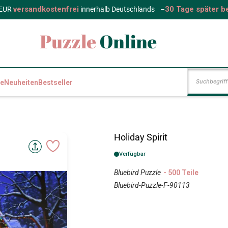
versandkostenfrei
30 Tage später b
 EUR
innerhalb Deutschlands
–
e
Neuheiten
Bestseller
Holiday Spirit
Verfügbar
Bluebird Puzzle
- 500 Teile
Bluebird-Puzzle-F-90113