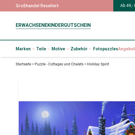
Ab 49,-
Großhandel Reseller
ERWACHSENE
KINDER
GUTSCHEIN
Marken
Teile
Motive
Zubehör
Fotopuzzles
Angebot
Startseite
>
Puzzle - Cottages und Chalets
>
Holiday Spirit