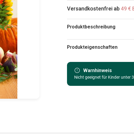
Versandkostenfrei ab
49 € 
Produktbeschreibung
123RF - Svetlana Kolpakova
Produkteigenschaften
Marke
Kategorie
Warnhinweis
Nicht geeignet für Kinder unter 
Alter
Herkunft
EAN
Teileanzahl
Maße