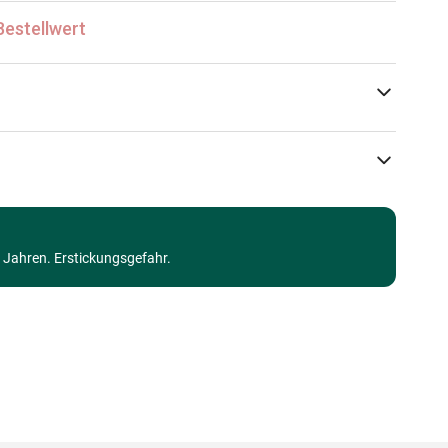
Bestellwert
Alipson Puzzle
Puzzle - Dekoration und Objekte
3 Jahren. Erstickungsgefahr.
Puzzle für Erwachsene (500 bis 48000 Teile)
Made in Germany
3667232500240
1000 Teile
69 x 48 cm