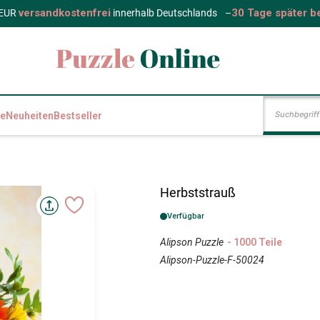
versandkostenfrei
30 Tage später b
 EUR
innerhalb Deutschlands
–
e
Neuheiten
Bestseller
Herbststrauß
Verfügbar
Alipson Puzzle
- 1000 Teile
Alipson-Puzzle-F-50024