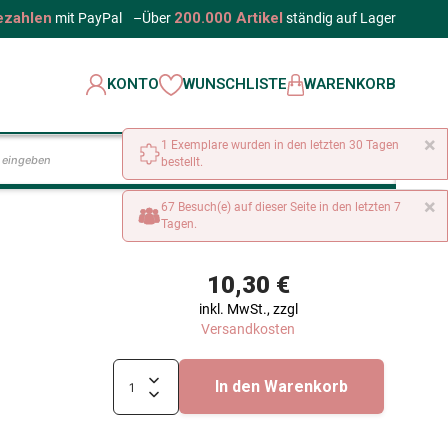
ezahlen
200.000 Artikel
mit PayPal
–
Über
ständig auf Lager
KONTO
WUNSCHLISTE
WARENKORB
×
1 Exemplare wurden in den letzten 30 Tagen
LOS
bestellt.
×
67 Besuch(e) auf dieser Seite in den letzten 7
Tagen.
10,30 €
inkl. MwSt., zzgl
Versandkosten
In den Warenkorb