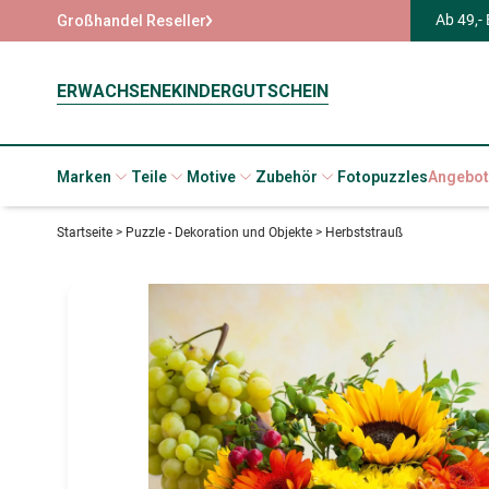
Ab 49,-
Großhandel Reseller
ERWACHSENE
KINDER
GUTSCHEIN
Marken
Teile
Motive
Zubehör
Fotopuzzles
Angebot
Startseite
>
Puzzle - Dekoration und Objekte
>
Herbststrauß